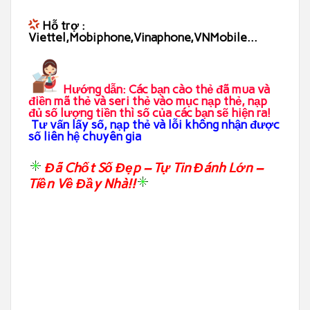
Hỗ trợ :
Viettel,Mobiphone,Vinaphone,VNMobile…
Hướng dẫn: Các bạn cào thẻ đã mua và
điền mã thẻ và seri thẻ vào mục nạp thẻ, nạp
đủ số lượng tiền thì số của các bạn sẽ hiện ra!
Tư vấn lấy số, nạp thẻ và lỗi không nhận được
số liên hệ chuyên gia
Đã Chốt Số Đẹp – Tự Tin Đánh Lớn –
Tiền Về Đầy Nhà!!