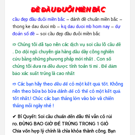
ĐỀ ĐẦU ĐUÔI MIỀN BẮC
cầu đẹp đầu đuôi miền bắc
– đánh đề chuẩn miền bắc –
thong ke dau duoi mb –
kq dau duoi mb hom nay
–
dự
đoán số đề
– soi cầu đẹp đầu đuôi miền bắc
➱ Chúng tôi đã tạo nên các dịch vụ soi cầu lô cầu đề
. Do đội ngũ chuyên gia hàng đầu dày công nghiên
cứu bằng những phương pháp mới nhất . Con số
chúng tôi đưa ra đều được tính toán tỉ mỉ . Để đảm
bảo xác suất trúng là cao nhất
➱ Các bạn hãy theo đều để có một kết quả tốt. Không
nên theo bữa bỏ bữa đánh để có thể có một kết quả
tốt nhất.! Chúc các bạn thắng lớn vào bờ và chiến
thắng mỗi ngày nhé !
✔ Bí Quyết: Soi cầu chuẩn đến đâu thì vẫn có rủi
ro.
ĐỪNG BAO GIỜ ĐỂ TRỨNG TRONG 1 GIỎ
Chia vốn hợp lý chính là chìa khóa thành công.
Bạn