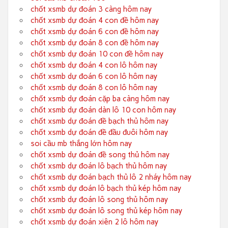
chốt xsmb dự đoán 3 càng hôm nay
chốt xsmb dự đoán 4 con đề hôm nay
chốt xsmb dự đoán 6 con đề hôm nay
chốt xsmb dự đoán 8 con đề hôm nay
chốt xsmb dự đoán 10 con đề hôm nay
chốt xsmb dự đoán 4 con lô hôm nay
chốt xsmb dự đoán 6 con lô hôm nay
chốt xsmb dự đoán 8 con lô hôm nay
chốt xsmb dự đoán cặp ba càng hôm nay
chốt xsmb dự đoán dàn lô 10 con hôm nay
chốt xsmb dự đoán đề bạch thủ hôm nay
chốt xsmb dự đoán đề đầu đuôi hôm nay
soi cầu mb thắng lớn hôm nay
chốt xsmb dự đoán đề song thủ hôm nay
chốt xsmb dự đoán lô bạch thủ hôm nay
chốt xsmb dự đoán bạch thủ lô 2 nháy hôm nay
chốt xsmb dự đoán lô bạch thủ kép hôm nay
chốt xsmb dự đoán lô song thủ hôm nay
chốt xsmb dự đoán lô song thủ kép hôm nay
chốt xsmb dự đoán xiên 2 lô hôm nay