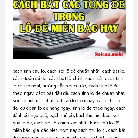
cach tinh cau lo, cách soi lô đề chuẩn nhất, cach bat lo,
cách đoán số đề, cách bắt lô chính xác nhất, cach tinh
lo chuan nhat, hướng dẫn soi cầu lô, cách tính lô đề
theo ngày, cách bắt đầu đề, cach tinh lo de chuan nhat,
soi cau mb moi nhat, bat cau lo hom nay, cach choi lo
de, du doan lo de hang ngay, tinh lo de theo ngay, cách
đánh đề hiệu quả, bạch thủ đề, bachthu mienbac, ket
qua lo de, cách soi lô chính xác nhất, bạch thủ lô đề
miền bắc, giai đăc biêt, hom nay bach thu lo gi, cách bắt
đề theo tổng, soi cau chuan mb, soi câu bach thu mb,