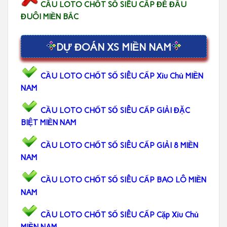
CẦU LOTO CHỐT SỐ SIÊU CẤP ĐỀ ĐẦU
ĐUÔI MIỀN BẮC
DỰ ĐOÁN XS MIỀN NAM
CẦU LOTO CHỐT SỐ SIÊU CẤP Xỉu Chủ MIỀN
NAM
CẦU LOTO CHỐT SỐ SIÊU CẤP GIẢI ĐẶC
BIỆT MIỀN NAM
CẦU LOTO CHỐT SỐ SIÊU CẤP GIẢI 8 MIỀN
NAM
CẦU LOTO CHỐT SỐ SIÊU CẤP BAO LÔ MIỀN
NAM
CẦU LOTO CHỐT SỐ SIÊU CẤP Cặp Xỉu Chủ