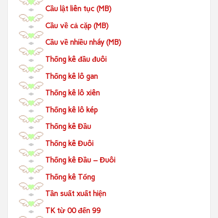
Cầu lật liên tục (MB)
Cầu về cả cặp (MB)
Cầu về nhiều nháy (MB)
Thống kê đầu đuôi
Thống kê lô gan
Thống kê lô xiên
Thống kê lô kép
Thống kê Đầu
Thống kê Đuôi
Thống kê Đầu – Đuôi
Thống kê Tổng
Tần suất xuất hiện
TK từ 00 đến 99