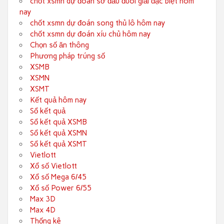
chốt xsmn dự đoán sớ đầu đuôi giải đặc biệt hôm
nay
chốt xsmn dự đoán song thủ lô hôm nay
chốt xsmn dự đoán xíu chủ hôm nay
Chọn số ăn thông
Phương pháp trúng số
XSMB
XSMN
XSMT
Kết quả hôm nay
Sổ kết quả
Sổ kết quả XSMB
Sổ kết quả XSMN
Sổ kết quả XSMT
Vietlott
Xổ số Vietlott
Xổ số Mega 6/45
Xổ số Power 6/55
Max 3D
Max 4D
Thống kê