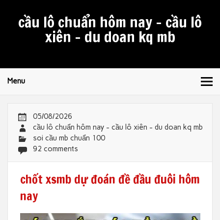
cầu lô chuẩn hôm nay – cầu lô
xiên – du doan kq mb
Menu
05/08/2026
cầu lô chuẩn hôm nay - cầu lô xiên - du doan kq mb
soi cầu mb chuẩn 100
92 comments
chốt xsmb dự đoán đề đầu đuôi hôm
nay