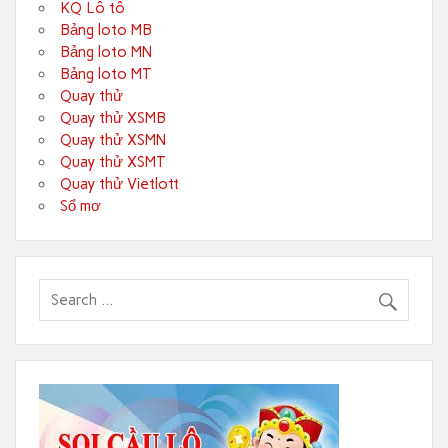
KQ Lô tô
Bảng loto MB
Bảng loto MN
Bảng loto MT
Quay thử
Quay thử XSMB
Quay thử XSMN
Quay thử XSMT
Quay thử Vietlott
Sổ mơ