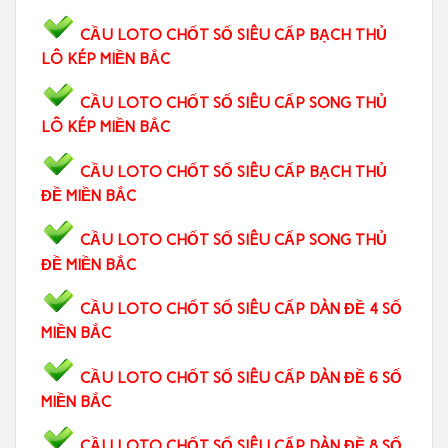
CẦU LOTO CHỐT SỐ SIÊU CẤP BẠCH THỦ
LÔ KÉP MIỀN BẮC
CẦU LOTO CHỐT SỐ SIÊU CẤP SONG THỦ
LÔ KÉP MIỀN BẮC
CẦU LOTO CHỐT SỐ SIÊU CẤP BẠCH THỦ
ĐỀ MIỀN BẮC
CẦU LOTO CHỐT SỐ SIÊU CẤP SONG THỦ
ĐỀ MIỀN BẮC
CẦU LOTO CHỐT SỐ SIÊU CẤP DÀN ĐỀ 4 SỐ
MIỀN BẮC
CẦU LOTO CHỐT SỐ SIÊU CẤP DÀN ĐỀ 6 SỐ
MIỀN BẮC
CẦU LOTO CHỐT SỐ SIÊU CẤP DÀN ĐỀ 8 SỐ