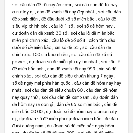
soi cầu dàn đề tối nay ăn cơm , soi cầu dàn đề tối nay
o nutley nj , dàn đề xsmb tối nay đẹp nhất , soi cầu dàn
đề xsmb diễn , đề đầu đuôi xổ số miền bắc , cầu lô đề
siêu vip chính xác , cầu lô 1 số , soi số đề hôm nay ,
dự đoán dàn đề xsmb 30 số , soi cầu lô đề miền bắc
miễn phí chính xác , cầu lô đề xổ số it , cách tính đầu
đuôi số đề miền bắc , xin số đề 55 , soi cầu dàn đề
chính xác 100 giá bao nhiêu , soi cầu dàn đề xổ số
power , dự đoán số đề miễn phí uy tín nhất , soi cầu lô
đề miền bắc anh , dàn đề xsmb tối nay 999 , xin số đề
chính xác , soi cầu dàn đề siêu chuẩn khung 7 ngày ,
số đề ngày mai phim hàn quốc , cầu dàn đề hôm nay hay
nhất , soi cầu dàn đề siêu chuẩn 60 , cầu dàn đề hôm
nay quay thử , soi cầu dàn đề xsmb ưm , dự đoán dàn
đề hôm nay ra con gì , dàn đề 65 số miền bắc , dàn đề
miền bắc 00 00 , dự đoán số đề hôm nay o union city
nj , dự đoán số đề miễn phí dự đoán miền bắc , đề đầu
đuôi quảng nam , dự đoán số đề miền bắc ngày hôm
nay , dự đoán số đề tối nay 999 , soi cầu lô đề miền