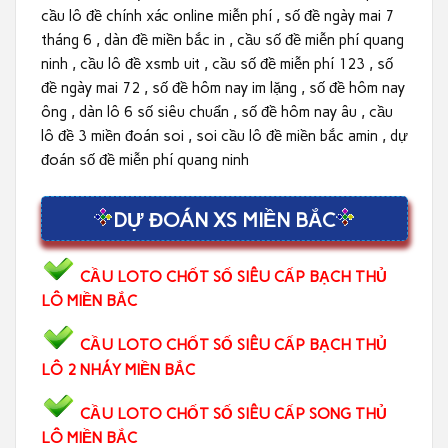
cầu lô đề chính xác online miễn phí , số đề ngày mai 7
tháng 6 , dàn đề miền bắc in , cầu số đề miễn phí quang
ninh , cầu lô đề xsmb uit , cầu số đề miễn phí 123 , số
đề ngày mai 72 , số đề hôm nay im lặng , số đề hôm nay
ông , dàn lô 6 số siêu chuẩn , số đề hôm nay âu , cầu
lô đề 3 miền đoán soi , soi cầu lô đề miền bắc amin , dự
đoán số đề miễn phí quang ninh
DỰ ĐOÁN XS MIỀN BẮC
CẦU LOTO CHỐT SỐ SIÊU CẤP BẠCH THỦ
LÔ MIỀN BẮC
CẦU LOTO CHỐT SỐ SIÊU CẤP BẠCH THỦ
LÔ 2 NHÁY MIỀN BẮC
CẦU LOTO CHỐT SỐ SIÊU CẤP SONG THỦ
LÔ MIỀN BẮC