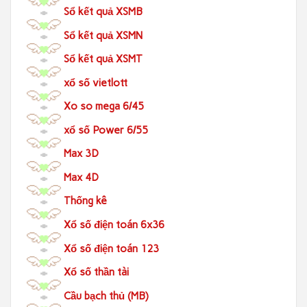
Sổ kết quả XSMB
Sổ kết quả XSMN
Sổ kết quả XSMT
xổ số vietlott
Xo so mega 6/45
xổ số Power 6/55
Max 3D
Max 4D
Thống kê
Xổ số điện toán 6x36
Xổ số điện toán 123
Xổ số thần tài
Cầu bạch thủ (MB)