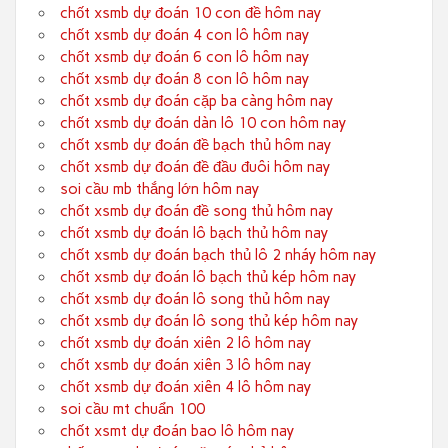
chốt xsmb dự đoán 10 con đề hôm nay
chốt xsmb dự đoán 4 con lô hôm nay
chốt xsmb dự đoán 6 con lô hôm nay
chốt xsmb dự đoán 8 con lô hôm nay
chốt xsmb dự đoán cặp ba càng hôm nay
chốt xsmb dự đoán dàn lô 10 con hôm nay
chốt xsmb dự đoán đề bạch thủ hôm nay
chốt xsmb dự đoán đề đầu đuôi hôm nay
soi cầu mb thắng lớn hôm nay
chốt xsmb dự đoán đề song thủ hôm nay
chốt xsmb dự đoán lô bạch thủ hôm nay
chốt xsmb dự đoán bạch thủ lô 2 nháy hôm nay
chốt xsmb dự đoán lô bạch thủ kép hôm nay
chốt xsmb dự đoán lô song thủ hôm nay
chốt xsmb dự đoán lô song thủ kép hôm nay
chốt xsmb dự đoán xiên 2 lô hôm nay
chốt xsmb dự đoán xiên 3 lô hôm nay
chốt xsmb dự đoán xiên 4 lô hôm nay
soi cầu mt chuẩn 100
chốt xsmt dự đoán bao lô hôm nay