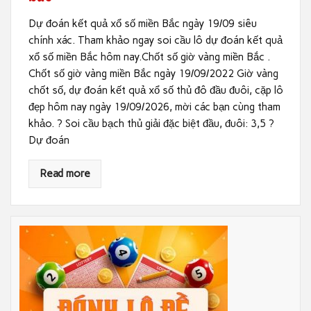
Dự đoán kết quả xổ số miền Bắc ngày 19/09 siêu
chính xác. Tham khảo ngay soi cầu lô dự đoán kết quả
xổ số miền Bắc hôm nay.Chốt số giờ vàng miền Bắc .
Chốt số giờ vàng miền Bắc ngày 19/09/2022 Giờ vàng
chốt số, dự đoán kết quả xổ số thủ đô đầu đuôi, cặp lô
đẹp hôm nay ngày 19/09/2026, mời các bạn cùng tham
khảo. ? Soi cầu bạch thủ giải đặc biệt đầu, đuôi: 3,5 ?
Dự đoán
Read more