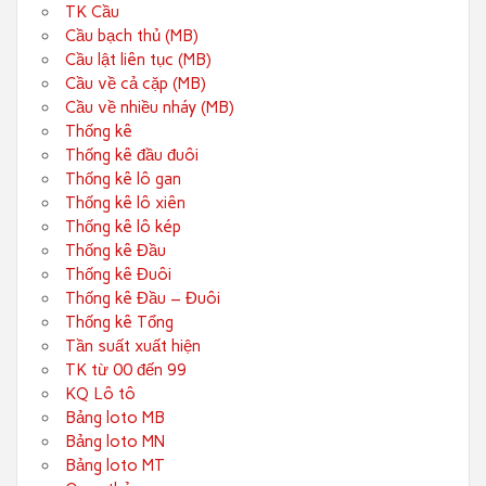
TK Cầu
Cầu bạch thủ (MB)
Cầu lật liên tục (MB)
Cầu về cả cặp (MB)
Cầu về nhiều nháy (MB)
Thống kê
Thống kê đầu đuôi
Thống kê lô gan
Thống kê lô xiên
Thống kê lô kép
Thống kê Đầu
Thống kê Đuôi
Thống kê Đầu – Đuôi
Thống kê Tổng
Tần suất xuất hiện
TK từ 00 đến 99
KQ Lô tô
Bảng loto MB
Bảng loto MN
Bảng loto MT