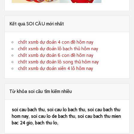
Kết quả SOI CẦU mới nhất
chốt xsmb dự đoán 4 con đề hôm nay
chốt xsmb dự đoán lô bạch thủ hôm nay
chốt xsmb dự đoán 6 con đề hôm nay
chốt xsmb dự đoán lô song thủ hôm nay
chốt xsmb dự đoán xiên 4 lô hôm nay
Từ khóa soi cầu tìm kiếm nhiều
soi cau bach thu
,
soi cau lo bach thu
,
soi cau bach thu
hom nay
,
soi cau lo de bach thu
,
soi cau bach thu mien
bac 24 gio
,
bach thu lo
,