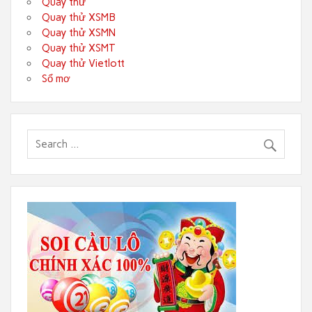
Quay thử
Quay thử XSMB
Quay thử XSMN
Quay thử XSMT
Quay thử Vietlott
Sổ mơ