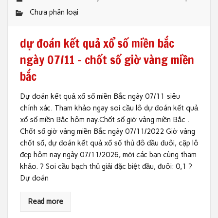
Chưa phân loại
dự đoán kết quả xổ số miền bắc
ngày 07/11 – chốt số giờ vàng miền
bắc
Dự đoán kết quả xổ số miền Bắc ngày 07/11 siêu
chính xác. Tham khảo ngay soi cầu lô dự đoán kết quả
xổ số miền Bắc hôm nay.Chốt số giờ vàng miền Bắc .
Chốt số giờ vàng miền Bắc ngày 07/11/2022 Giờ vàng
chốt số, dự đoán kết quả xổ số thủ đô đầu đuôi, cặp lô
đẹp hôm nay ngày 07/11/2026, mời các bạn cùng tham
khảo. ? Soi cầu bạch thủ giải đặc biệt đầu, đuôi: 0,1 ?
Dự đoán
Read more