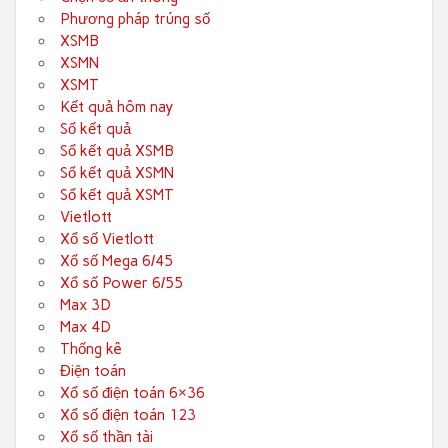
Phương pháp trúng số
XSMB
XSMN
XSMT
Kết quả hôm nay
Sổ kết quả
Sổ kết quả XSMB
Sổ kết quả XSMN
Sổ kết quả XSMT
Vietlott
Xổ số Vietlott
Xổ số Mega 6/45
Xổ số Power 6/55
Max 3D
Max 4D
Thống kê
Điện toán
Xổ số điện toán 6×36
Xổ số điện toán 123
Xổ số thần tài