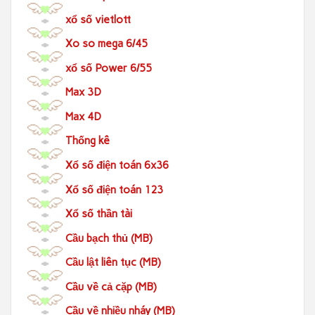
xổ số vietlott
Xo so mega 6/45
xổ số Power 6/55
Max 3D
Max 4D
Thống kê
Xổ số điện toán 6x36
Xổ số điện toán 123
Xổ số thần tài
Cầu bạch thủ (MB)
Cầu lật liên tục (MB)
Cầu về cả cặp (MB)
Cầu về nhiều nháy (MB)