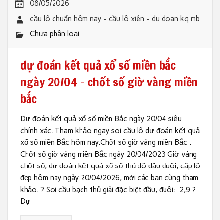
08/05/2026
cầu lô chuẩn hôm nay - cầu lô xiên - du doan kq mb
Chưa phân loại
dự đoán kết quả xổ số miền bắc
ngày 20/04 – chốt số giờ vàng miền
bắc
Dự đoán kết quả xổ số miền Bắc ngày 20/04 siêu
chính xác. Tham khảo ngay soi cầu lô dự đoán kết quả
xổ số miền Bắc hôm nay.Chốt số giờ vàng miền Bắc .
Chốt số giờ vàng miền Bắc ngày 20/04/2023 Giờ vàng
chốt số, dự đoán kết quả xổ số thủ đô đầu đuôi, cặp lô
đẹp hôm nay ngày 20/04/2026, mời các bạn cùng tham
khảo. ? Soi cầu bạch thủ giải đặc biệt đầu, đuôi: 2,9 ?
Dự