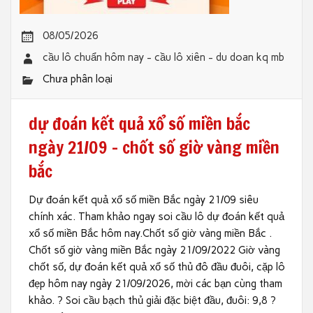
08/05/2026
cầu lô chuẩn hôm nay - cầu lô xiên - du doan kq mb
Chưa phân loại
dự đoán kết quả xổ số miền bắc
ngày 21/09 – chốt số giờ vàng miền
bắc
Dự đoán kết quả xổ số miền Bắc ngày 21/09 siêu
chính xác. Tham khảo ngay soi cầu lô dự đoán kết quả
xổ số miền Bắc hôm nay.Chốt số giờ vàng miền Bắc .
Chốt số giờ vàng miền Bắc ngày 21/09/2022 Giờ vàng
chốt số, dự đoán kết quả xổ số thủ đô đầu đuôi, cặp lô
đẹp hôm nay ngày 21/09/2026, mời các bạn cùng tham
khảo. ? Soi cầu bạch thủ giải đặc biệt đầu, đuôi: 9,8 ?