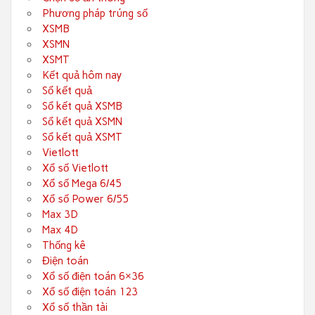
Phương pháp trúng số
XSMB
XSMN
XSMT
Kết quả hôm nay
Sổ kết quả
Sổ kết quả XSMB
Sổ kết quả XSMN
Sổ kết quả XSMT
Vietlott
Xổ số Vietlott
Xổ số Mega 6/45
Xổ số Power 6/55
Max 3D
Max 4D
Thống kê
Điện toán
Xổ số điện toán 6×36
Xổ số điện toán 123
Xổ số thần tài