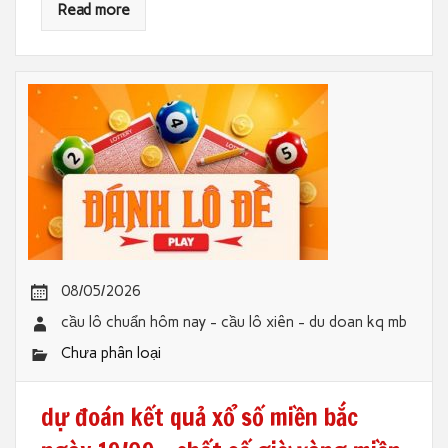
Read more
08/05/2026
cầu lô chuẩn hôm nay - cầu lô xiên - du doan kq mb
Chưa phân loại
dự đoán kết quả xổ số miền bắc