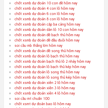
chốt xsmb dự đoán 10 con đề hôm nay
chốt xsmb dự đoán 4 con lô hôm nay
chốt xsmb dự đoán 6 con lô hôm nay
chốt xsmb dự đoán 8 con lô hôm nay
chốt xsmb dự đoán cặp ba càng hôm nay
chốt xsmb dự đoán dàn lô 10 con hôm nay
chốt xsmb dự đoán đề bạch thủ hôm nay
chốt xsmb dự đoán đề đầu đuôi hôm nay
soi cầu mb thắng lớn hôm nay
chốt xsmb dự đoán đề song thủ hôm nay
chốt xsmb dự đoán lô bạch thủ hôm nay
chốt xsmb dự đoán bạch thủ lô 2 nháy hôm nay
chốt xsmb dự đoán lô bạch thủ kép hôm nay
chốt xsmb dự đoán lô song thủ hôm nay
chốt xsmb dự đoán lô song thủ kép hôm nay
chốt xsmb dự đoán xiên 2 lô hôm nay
chốt xsmb dự đoán xiên 3 lô hôm nay
chốt xsmb dự đoán xiên 4 lô hôm nay
soi cầu mt chuẩn 100
chốt xsmt dự đoán bao lô hôm nay