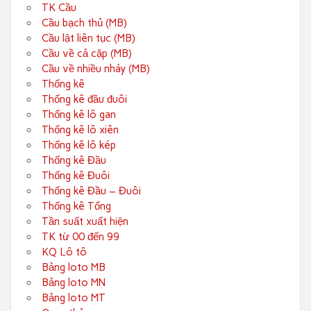
TK Cầu
Cầu bạch thủ (MB)
Cầu lật liên tục (MB)
Cầu về cả cặp (MB)
Cầu về nhiều nháy (MB)
Thống kê
Thống kê đầu đuôi
Thống kê lô gan
Thống kê lô xiên
Thống kê lô kép
Thống kê Đầu
Thống kê Đuôi
Thống kê Đầu – Đuôi
Thống kê Tổng
Tần suất xuất hiện
TK từ 00 đến 99
KQ Lô tô
Bảng loto MB
Bảng loto MN
Bảng loto MT