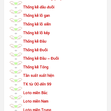
Thống kê đầu đuôi
Thống kê lô gan
Thống kê lô xiên
Thống kê lô kép
Thống kê Đầu
Thống kê Đuôi
Thống kê Đầu – Đuôi
Thống kê Tổng
Tần suất xuất hiện
TK từ 00 đến 99
Loto miền Bắc
Loto miền Nam
Loto miền Trung