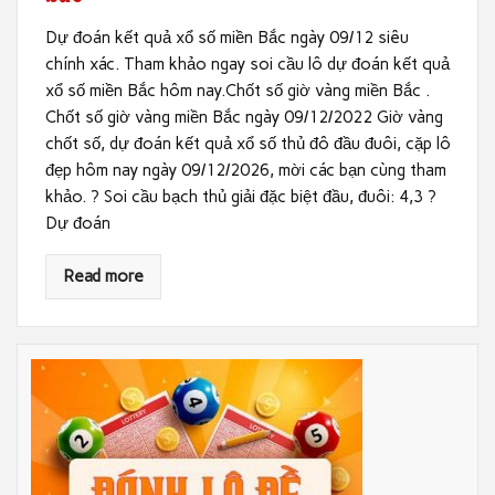
Dự đoán kết quả xổ số miền Bắc ngày 09/12 siêu
chính xác. Tham khảo ngay soi cầu lô dự đoán kết quả
xổ số miền Bắc hôm nay.Chốt số giờ vàng miền Bắc .
Chốt số giờ vàng miền Bắc ngày 09/12/2022 Giờ vàng
chốt số, dự đoán kết quả xổ số thủ đô đầu đuôi, cặp lô
đẹp hôm nay ngày 09/12/2026, mời các bạn cùng tham
khảo. ? Soi cầu bạch thủ giải đặc biệt đầu, đuôi: 4,3 ?
Dự đoán
Read more