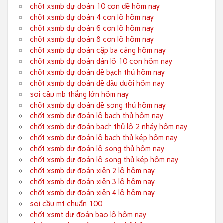
chốt xsmb dự đoán 10 con đề hôm nay
chốt xsmb dự đoán 4 con lô hôm nay
chốt xsmb dự đoán 6 con lô hôm nay
chốt xsmb dự đoán 8 con lô hôm nay
chốt xsmb dự đoán cặp ba càng hôm nay
chốt xsmb dự đoán dàn lô 10 con hôm nay
chốt xsmb dự đoán đề bạch thủ hôm nay
chốt xsmb dự đoán đề đầu đuôi hôm nay
soi cầu mb thắng lớn hôm nay
chốt xsmb dự đoán đề song thủ hôm nay
chốt xsmb dự đoán lô bạch thủ hôm nay
chốt xsmb dự đoán bạch thủ lô 2 nháy hôm nay
chốt xsmb dự đoán lô bạch thủ kép hôm nay
chốt xsmb dự đoán lô song thủ hôm nay
chốt xsmb dự đoán lô song thủ kép hôm nay
chốt xsmb dự đoán xiên 2 lô hôm nay
chốt xsmb dự đoán xiên 3 lô hôm nay
chốt xsmb dự đoán xiên 4 lô hôm nay
soi cầu mt chuẩn 100
chốt xsmt dự đoán bao lô hôm nay