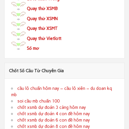
Quay thử XSMB
Quay thử XSMN
Quay thử XSMT
Quay thử Vietlott
Sổ mơ
Chốt Số Cầu Từ Chuyên Gia
cầu lô chuẩn hôm nay – cầu lô xiên – du doan kq
mb
soi cầu mb chuẩn 100
chốt xsmb dự đoán 3 càng hôm nay
chốt xsmb dự đoán 4 con đề hôm nay
chốt xsmb dự đoán 6 con đề hôm nay
chốt xsmb dự đoán 8 con đề hôm nay