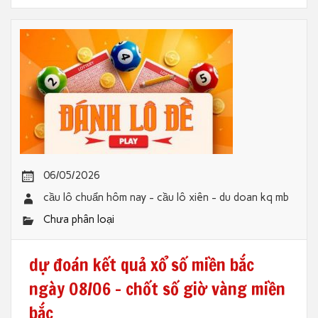
06/05/2026
cầu lô chuẩn hôm nay - cầu lô xiên - du doan kq mb
Chưa phân loại
dự đoán kết quả xổ số miền bắc
ngày 08/06 – chốt số giờ vàng miền
bắc