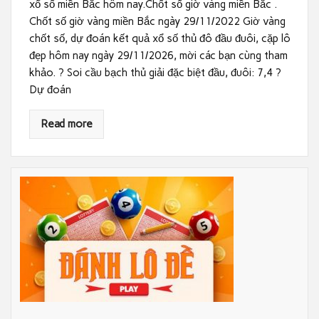
xổ số miền Bắc hôm nay.Chốt số giờ vàng miền Bắc .
Chốt số giờ vàng miền Bắc ngày 29/11/2022 Giờ vàng
chốt số, dự đoán kết quả xổ số thủ đô đầu đuôi, cặp lô
đẹp hôm nay ngày 29/11/2026, mời các bạn cùng tham
khảo. ? Soi cầu bạch thủ giải đặc biệt đầu, đuôi: 7,4 ?
Dự đoán
Read more