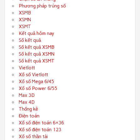
Phương pháp trúng số
XSMB
XSMN
XSMT
Kết quả hôm nay
Sổ kết quả
Sổ kết quả XSMB
Sổ kết quả XSMN
Sổ kết quả XSMT
Vietlott
Xổ số Vietlott
Xổ số Mega 6/45
Xổ số Power 6/55
Max 3D
Max 4D
Thống kê
Điện toán
Xổ số điện toán 6×36
Xổ số điện toán 123
Xổ số thần tài