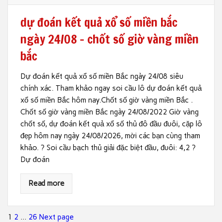
dự đoán kết quả xổ số miền bắc
ngày 24/08 – chốt số giờ vàng miền
bắc
Dự đoán kết quả xổ số miền Bắc ngày 24/08 siêu
chính xác. Tham khảo ngay soi cầu lô dự đoán kết quả
xổ số miền Bắc hôm nay.Chốt số giờ vàng miền Bắc .
Chốt số giờ vàng miền Bắc ngày 24/08/2022 Giờ vàng
chốt số, dự đoán kết quả xổ số thủ đô đầu đuôi, cặp lô
đẹp hôm nay ngày 24/08/2026, mời các bạn cùng tham
khảo. ? Soi cầu bạch thủ giải đặc biệt đầu, đuôi: 4,2 ?
Dự đoán
Read more
Điều
Page
Page
Page
1
2
…
26
Next page