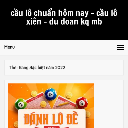
cầu lô chuẩn hôm nay – cầu lô
xiên – du doan kq mb
Menu
Thẻ:
Bảng đặc biệt năm 2022