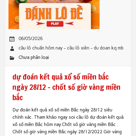
06/05/2026
cầu lô chuẩn hôm nay - cầu lô xiên - du doan kq mb
Chưa phân loại
dự đoán kết quả xổ số miền bắc
ngày 28/12 – chốt số giờ vàng miền
bắc
Dự đoán kết quả xổ số miền Bắc ngày 28/12 siêu
chính xác. Tham khảo ngay soi cầu lô dự đoán kết quả
xổ số miền Bắc hôm nay.Chốt số giờ vàng miền Bắc .
Chốt số giờ vàng miền Bắc ngày 28/12/2022 Giờ vàng