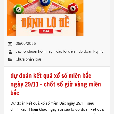
06/05/2026
cầu lô chuẩn hôm nay - cầu lô xiên - du doan kq mb
Chưa phân loại
dự đoán kết quả xổ số miền bắc
ngày 29/11 – chốt số giờ vàng miền
bắc
Dự đoán kết quả xổ số miền Bắc ngày 29/11 siêu
chính xác. Tham khảo ngay soi cầu lô dự đoán kết quả